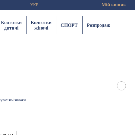
Мій кошик
УКР
Колготки
Колготки
СПОРТ
Розпродаж
дитячі
жіночі
чувальної знижки