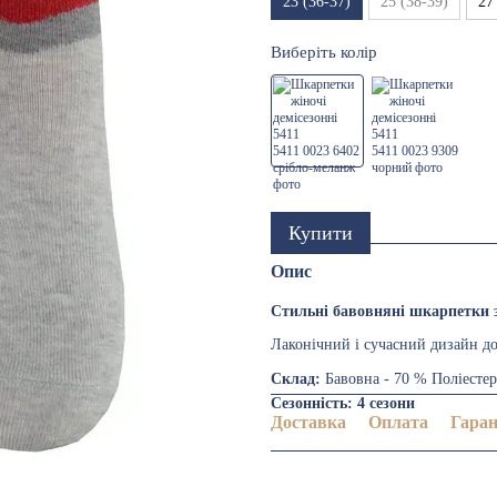
23 (36-37)
25 (38-39)
27
Виберіть колір
Купити
Опис
Стильні бавовняні шкарпетки
Лаконічний і сучасний дизайн до
Склад:
Бавовна - 70 % Поліестер
Сезонність: 4 сезони
Доставка
Оплата
Гаран