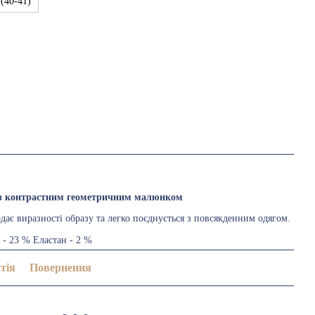
 (40-41)
 з контрастним геометричним малюнком
дає виразності образу та легко поєднується з повсякденним одягом.
 - 23 % Еластан - 2 %
тія
Повернення