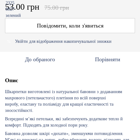
53.00 грн
75.00 грн
Повідомити, коли з'явиться
Увійти
для відображення накопичувальної знижки
%
До обраного
Порівняти
Опис
Шкарпетки виготовлені із натуральної бавовни з додаванням
махрового (петельчастого) плетіння по всій поверхні
виробу, еластану та поліаміду для кращої еластичності та
зносостійкості.
Всередині м’які петельки, які забезпечують додаткове тепло й
комфорт. Підходять для холодної пори року.
Бавовна дозволяє шкірі «дихати», зменшуючи потовиділення.
М’які та приємні на дотик, добре вбирають вологу, підходять для