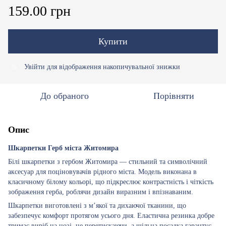
159.00 грн
Купити
Увійти
для відображення накопичувальної знижки
%
До обраного
Порівняти
Опис
Шкарпетки Герб міста Житомира
Білі шкарпетки з гербом Житомира — стильний та символічний
аксесуар для поціновувачів рідного міста. Модель виконана в
класичному білому кольорі, що підкреслює контрастність і чіткість
зображення герба, роблячи дизайн виразним і впізнаваним.
Шкарпетки виготовлені з м’якої та дихаючої тканини, що
забезпечує комфорт протягом усього дня. Еластична резинка добре
тримає виріб на нозі, не перетискаючи, а щільна посадка гарантує