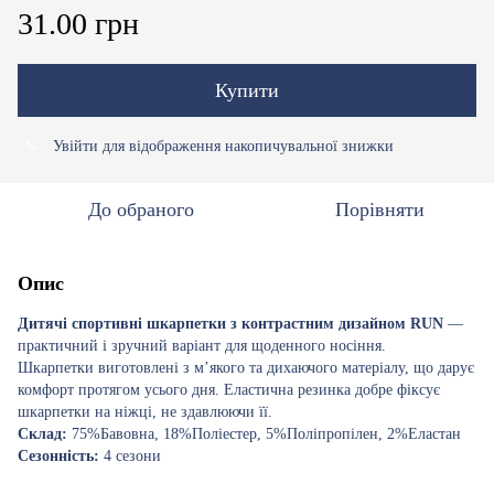
31.00 грн
Купити
Увійти
для відображення накопичувальної знижки
%
До обраного
Порівняти
Опис
Дитячі спортивні шкарпетки з контрастним дизайном RUN
—
практичний і зручний варіант для щоденного носіння.
Шкарпетки виготовлені з м’якого та дихаючого матеріалу, що дарує
комфорт протягом усього дня. Еластична резинка добре фіксує
шкарпетки на ніжці, не здавлюючи її.
Склад:
75%Бавовна, 18%Поліестер, 5%Поліпропілен, 2%Еластан
Сезонність:
4 сезони