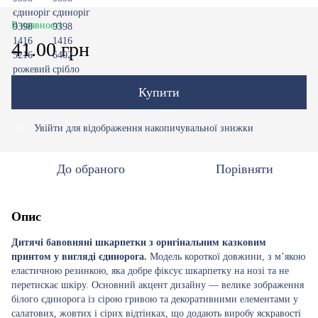
В наявності
41.00 грн
Купити
Увійти
для відображення накопичувальної знижки
%
До обраного
Порівняти
Опис
Дитячі бавовняні шкарпетки з оригінальним казковим
принтом у вигляді єдинорога.
Модель короткої довжини, з м’якою
еластичною резинкою, яка добре фіксує шкарпетку на нозі та не
перетискає шкіру. Основний акцент дизайну — велике зображення
білого єдинорога із сірою гривою та декоративними елементами у
салатових, жовтих і сірих відтінках, що додають виробу яскравості