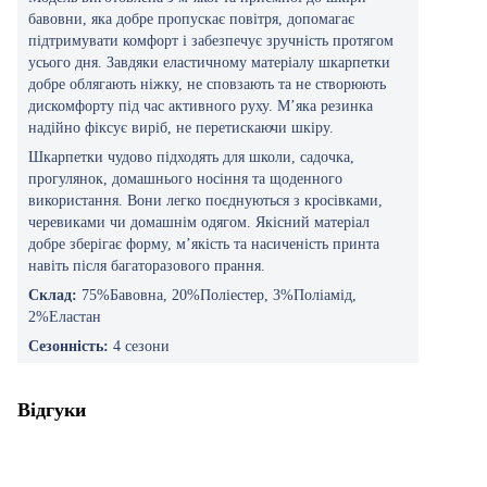
бавовни, яка добре пропускає повітря, допомагає
підтримувати комфорт і забезпечує зручність протягом
усього дня. Завдяки еластичному матеріалу шкарпетки
добре облягають ніжку, не сповзають та не створюють
дискомфорту під час активного руху. М’яка резинка
надійно фіксує виріб, не перетискаючи шкіру.
Шкарпетки чудово підходять для школи, садочка,
прогулянок, домашнього носіння та щоденного
використання. Вони легко поєднуються з кросівками,
черевиками чи домашнім одягом. Якісний матеріал
добре зберігає форму, м’якість та насиченість принта
навіть після багаторазового прання.
Склад:
75%Бавовна, 20%Поліестер, 3%Поліамід,
2%Еластан
Сезонність:
4 сезони
Відгуки