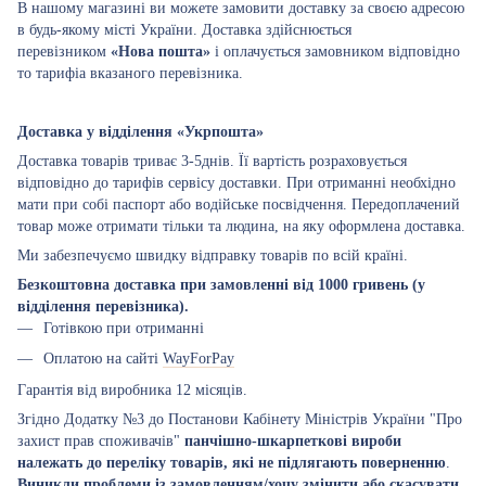
В нашому магазині ви можете замовити доставку за своєю адресою
в будь-якому місті України. Доставка здійснюється
перевізником
«Нова пошта»
і оплачується замовником відповідно
то тарифіа вказаного перевізника.
Доставка у відділення «Укрпошта»
Доставка товарів триває 3-5днів. Її вартість розраховується
відповідно до тарифів сервісу доставки. При отриманні необхідно
мати при собі паспорт або водійське посвідчення. Передоплачений
товар може отримати тільки та людина, на яку оформлена доставка.
Ми забезпечуємо швидку відправку товарів по всій країні.
Безкоштовна доставка при замовленні від 1000 гривень (у
відділення перевізника).
Готівкою при отриманні
Оплатою на сайті
WayForPay
Гарантія від виробника 12 місяців.
Згідно Додатку №3 до Постанови Кабінету Міністрів України "Про
захист прав споживачів"
панчішно-шкарпеткові вироби
належать до переліку товарів, які не підлягають поверненню
.
Виникли проблеми із замовленням/хочу змінити або скасувати