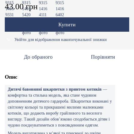
43.00 грн
Купити
Увійти
для відображення накопичувальної знижки
%
До обраного
Порівняти
Опис
Дитячі бавовняні шкарпетки з принтом котиків
—
комфортна та стильна модель, яка стане чудовим
доповненням дитячого гардероба. Шкарпетки виконані у
світлому кольорі та прикрашені милими малюнками
котиків, що додають виробу грайливого та веселого
вигляду. Такий дизайн обов’язково сподобається дітям і
чудово поєднуватиметься з повсякденним одягом.
Модель виготовлена з м’якої та приємної до шкіри