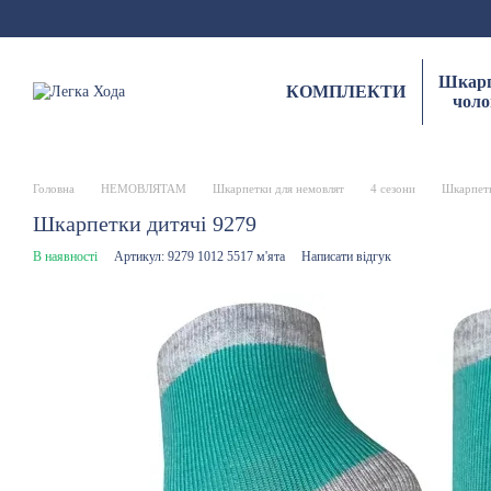
Перейти до основного контенту
Шкарп
КОМПЛЕКТИ
чоло
Головна
НЕМОВЛЯТАМ
Шкарпетки для немовлят
4 сезони
Шкарпетк
Шкарпетки дитячі 9279
В наявності
Артикул: 9279 1012 5517 м'ята
Написати відгук