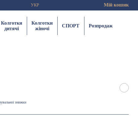
Мій кошик
УКР
Колготки
Колготки
СПОРТ
Розпродаж
дитячі
жіночі
чувальної знижки