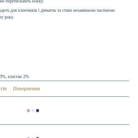
 не перетискають ніжку.
одить для хлопчиків і дівчаток та стане незамінною частиною
ру року.
23%, еластан 2%
тія
Повернення