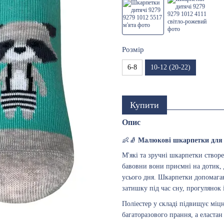
Розмір
6-8
10-12 (20-22)
Купити
Опис
👶🧦
Малюкові шкарпетки для
М'які та зручні шкарпетки створ
бавовни вони приємні на дотик, 
усього дня. Шкарпетки допомага
затишку під час сну, прогулянок 
Поліестер у складі підвищує міцн
багаторазового прання, а еластан