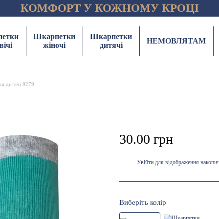
КОМФОРТ У КОЖНОМУ КРОЦІ
етки
Шкарпетки
Шкарпетки
НЕМОВЛЯТАМ
вічі
жіночі
дитячі
и дитячі 9279
30.00 грн
Увійти
для відображення накопи
%
Виберіть колір