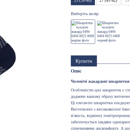
25 (39-40)
27 (41-42)
29
Виберіть колір
Купити
Опис
Чоловічі жакардові шкарпетки
Особливістю цих шкарпеток є сти
додаючи вашому образу витончен
Ці елегантні шкарпетки поєдную
Виготовлені з високоякісної бав
м'якість, відмінну повітропроник
забезпечується завдяки одинарном
спричиняючи дискомфорту. А шов