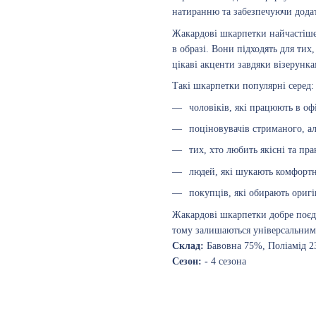
натиранню та забезпечуючи дода
Жакардові шкарпетки найчастіше 
в образі. Вони підходять для тих
цікаві акценти завдяки візерунк
Такі шкарпетки популярні серед:
чоловіків, які працюють в оф
поціновувачів стриманого, а
тих, хто любить якісні та пра
людей, які шукають комфортн
покупців, які обирають ориг
Жакардові шкарпетки добре поєдн
тому залишаються універсальним 
Склад:
Бавовна 75%, Поліамід 
Сезон: -
4 сезона