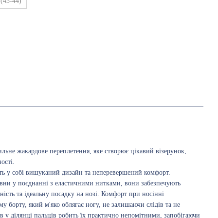
 (43-44)
льне жакардове переплетення, яке створює цікавий візерунок,
ості.
ть у собі вишуканий дизайн та неперевершений комфорт.
овни у поєднанні з еластичними нитками, вони забезпечують
ність та ідеальну посадку на нозі. Комфорт при носінні
у борту, який м'яко облягає ногу, не залишаючи слідів та не
 у ділянці пальців робить їх практично непомітними, запобігаючи