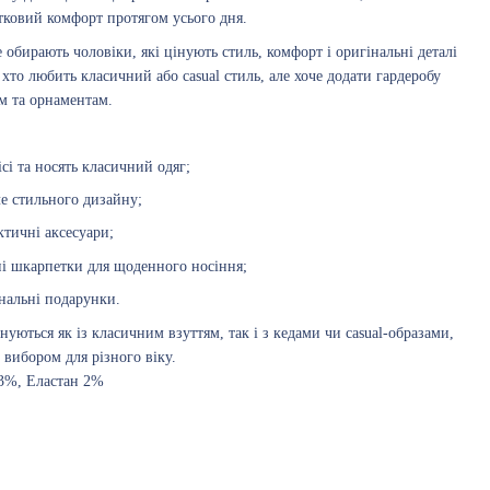
тковий комфорт протягом усього дня.
обирають чоловіки, які цінують стиль, комфорт і оригінальні деталі
, хто любить класичний або casual стиль, але хоче додати гардеробу
ам та орнаментам.
ісі та носять класичний одяг;
ле стильного дизайну;
ктичні аксесуари;
і шкарпетки для щоденного носіння;
інальні подарунки.
уються як із класичним взуттям, так і з кедами чи casual-образами,
вибором для різного віку.
23%, Еластан 2%