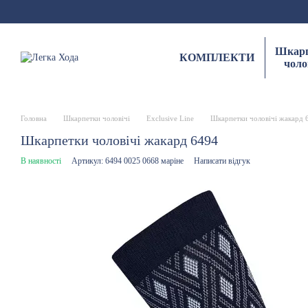
Перейти до основного контенту
Шкарп
КОМПЛЕКТИ
чоло
Головна
Шкарпетки чоловічі
Exclusive Line
Шкарпетки чоловічі жакард 
Шкарпетки чоловічі жакард 6494
В наявності
Артикул: 6494 0025 0668 маріне
Написати відгук