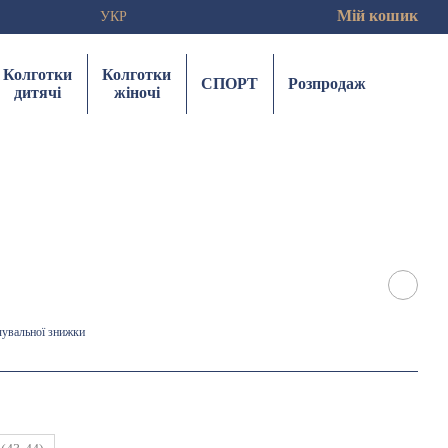
Мій кошик
УКР
Колготки
Колготки
СПОРТ
Розпродаж
дитячі
жіночі
чувальної знижки