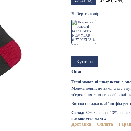
25 (39-40)
27-29 (42-44)
Виберіть колір
Купити
Опис
Теплі чоловічі шкарпетки з ви
Модель повністю виконана з вну
збереження тепла та особливий к
Висока посадка надійно фіксуєтьс
Склад:
80%Бавовна, 13%Поліест
Сезонність: ЗИМА
Доставка
Оплата
Гаран