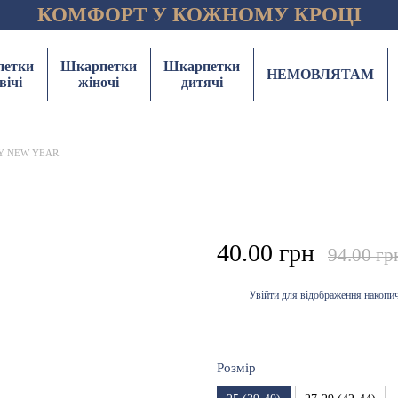
КОМФОРТ У КОЖНОМУ КРОЦІ
етки
Шкарпетки
Шкарпетки
НЕМОВЛЯТАМ
вічі
жіночі
дитячі
PPY NEW YEAR
40.00 грн
94.00 гр
Увійти
для відображення накопи
%
Розмір