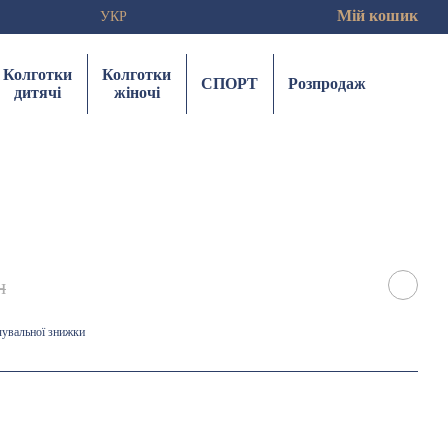
Мій кошик
УКР
Колготки
Колготки
СПОРТ
Розпродаж
дитячі
жіночі
н
чувальної знижки