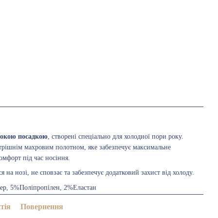
сокою посадкою
, створені спеціально для холодної пори року.
трішнім махровим полотном, яке забезпечує максимальне
омфорт під час носіння.
я на нозі, не сповзає та забезпечує додатковий захист від холоду.
ер, 5%Поліпропілен, 2%Еластан
тія
Повернення