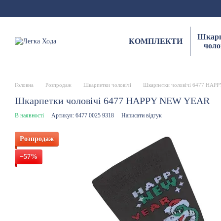
Перейти до основного контенту
Шкарп
КОМПЛЕКТИ
чоло
Головна
Розпродаж
Шкарпетки чоловічі
Шкарпетки чоловічі 6477 HA
Шкарпетки чоловічі 6477 HAPPY NEW YEAR
В наявності
Артикул: 6477 0025 9318
Написати відгук
Розпродаж
−57%