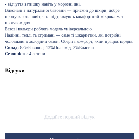
- відчуття затишку навіть у морозні дні.
Виконані з натуральної бавовни — приємні до шкіри, добре
пропускають повітря та підтримують комфортний мікроклімат
протягом дня.
Базові кольори роблять модель універсальною.
Надійні, теплі та стримані — саме ті шкарпетки, які потрібні
чоловікові в холодний сезон. Оберіть комфорт, який працює щодня.
Склад:
85%Бавовна, 13%Поліамід, 2%Еластан.
Сезонність:
4 сезони
Відгуки
Додайте перший відгук