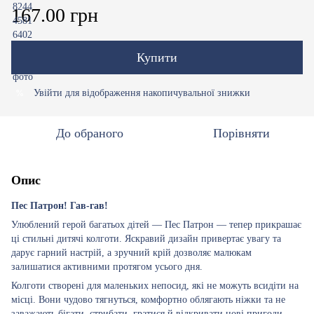
167.00 грн
Купити
Увійти
для відображення накопичувальної знижки
%
До обраного
Порівняти
Опис
Пес Патрон! Гав-гав!
Улюблений герой багатьох дітей — Пес Патрон — тепер прикрашає
ці стильні дитячі колготи. Яскравий дизайн привертає увагу та
дарує гарний настрій, а зручний крій дозволяє малюкам
залишатися активними протягом усього дня.
Колготи створені для маленьких непосид, які не можуть всидіти на
місці. Вони чудово тягнуться, комфортно облягають ніжки та не
заважають бігати, стрибати, гратися й відкривати нові пригоди.