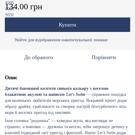
134.00 грн
Купити
Увійти
для відображення накопичувальної знижки
%
До обраного
Порівняти
Опис
Дитячі бавовняні колготи синього кольору з веселою
блакитною акулою та написом
Let’s Swim
— справжня знахідка
для маленьких любителів морських пригод. Яскравий принт додає
образу драйву, грайливості та створює настрій безтурботного літа,
моря й веселих пригод під хвилями.
Їхня головна “родзинка” — кумедна акула, яка виглядає не
страшно, а навпаки — дружньо та весело, ніби запрошує дитину у
власний підводний світ пригод і фантазій. Напис
Let’s Swim
додає