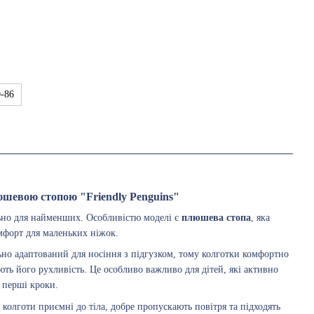
0-86
юшевою стопою "Friendly Penguins"
льно для найменших. Особливістю моделі є
плюшева стопа
, яка
омфорт для маленьких ніжок.
но адаптований для носіння з підгузком, тому колготки комфортно
ють його рухливість. Це особливо важливо для дітей, які активно
ї перші кроки.
 колготи приємні до тіла, добре пропускають повітря та підходять