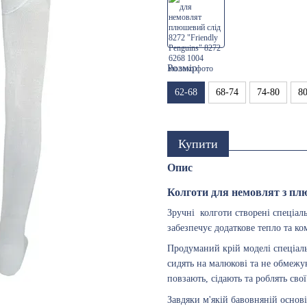
Розмір
62-68
68-74
74-80
8
Купити
Опис
Колготи для немовлят з пл
Зручні колготи створені спеціа
забезпечує додаткове тепло та к
Продуманий крій моделі спеціаль
сидять на малюкові та не обмежу
повзають, сідають та роблять сво
Завдяки м'якій бавовняній основі