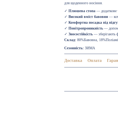
для щоденного носіння.
✓
Плюшева стопа
— додаткове т
✓
Високий вміст бавовни
— ком
✓
Комфортна посадка
під підгу
✓
Повітропроникність
— допома
✓
Зносостійкість
— зберігають ф
Склад:
80%Бавовна, 18%Поліамі
Сезонність:
ЗИМА
Доставка
Оплата
Гаран