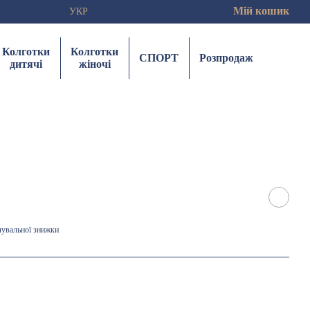
Мій кошик
УКР
Колготки
Колготки
СПОРТ
Розпродаж
дитячі
жіночі
чувальної знижки