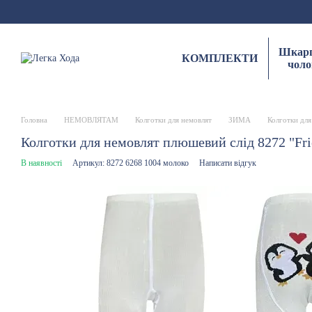
Перейти до основного контенту
Шкарп
КОМПЛЕКТИ
чоло
Головна
НЕМОВЛЯТАМ
Колготки для немовлят
ЗИМА
Колготки для
Колготки для немовлят плюшевий слід 8272 "Fri
В наявності
Артикул: 8272 6268 1004 молоко
Написати відгук