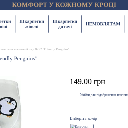
КОМФОРТ У КОЖНОМУ КРОЦІ
етки
Шкарпетки
Шкарпетки
НЕМОВЛЯТАМ
вічі
жіночі
дитячі
 немовлят плюшевий слід 8272 "Friendly Penguins"
endly Penguins"
149.00 грн
Увійти
для відображення накопи
%
Виберіть колір