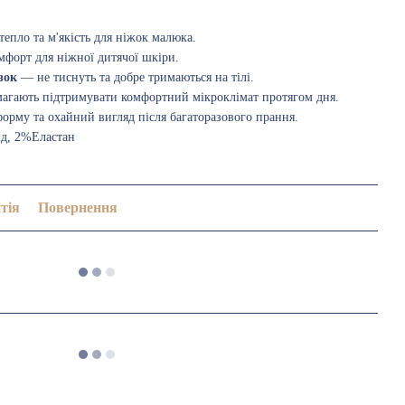
епло та м'якість для ніжок малюка.
форт для ніжної дитячої шкіри.
зок
— не тиснуть та добре тримаються на тілі.
гають підтримувати комфортний мікроклімат протягом дня.
орму та охайний вигляд після багаторазового прання.
д, 2%Еластан
тія
Повернення