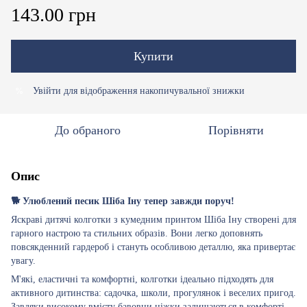
143.00 грн
Купити
Увійти
для відображення накопичувальної знижки
%
До обраного
Порівняти
Опис
🐕 Улюблений песик Шіба Іну тепер завжди поруч!
Яскраві дитячі колготки з кумедним принтом Шіба Іну створені для
гарного настрою та стильних образів. Вони легко доповнять
повсякденний гардероб і стануть особливою деталлю, яка привертає
увагу.
М'які, еластичні та комфортні, колготки ідеально підходять для
активного дитинства: садочка, школи, прогулянок і веселих пригод.
Завдяки високому вмісту бавовни ніжки залишаються в комфорті