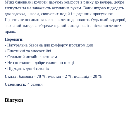
М'які бавовняні колготи дарують комфорт з ранку до вечора, добре
тягнуться та не заважають активним рухам. Вони чудово підходять
для садочка, школи, святкових подій і щоденних прогулянок.
Практичне поєднання кольорів легко доповнить будь-який гардероб,
а якісний матеріал збереже гарний вигляд навіть після численних
прань.
Переваги:
• Натуральна бавовна для комфорту протягом дня
• Еластичні та зносостійкі
• Стильний дизайн з котиком
• Не сповзають і добре сидять по ніжці
• Підходять для 4 сезонів
Склад:
бавовна - 78 %, еластан - 2 %, поліамід - 20 %
Сезонність:
4 сезони
Відгуки