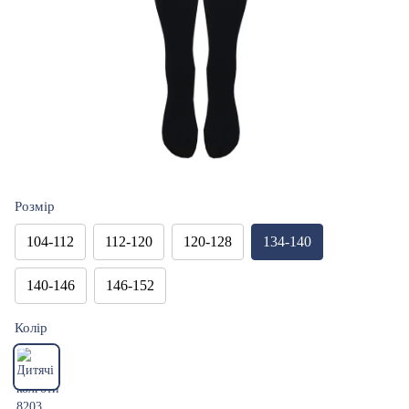
Розмір
104-112
112-120
120-128
134-140
140-146
146-152
Колір