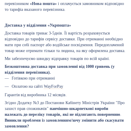
перевізником
«Нова пошта»
і оплачується замовником відповідно
то тарифіа вказаного перевізника.
Доставка у відділення «Укрпошта»
Доставка товарів триває 3-5днів. Її вартість розраховується
відповідно до тарифів сервісу доставки. При отриманні необхідно
мати при собі паспорт або водійське посвідчення. Передоплачений
товар може отримати тільки та людина, на яку оформлена доставка.
Ми забезпечуємо швидку відправку товарів по всій країні.
Безкоштовна доставка при замовленні від 1000 гривень (у
відділення перевізника).
Готівкою при отриманні
Оплатою на сайті
WayForPay
Гарантія від виробника 12 місяців.
Згідно Додатку №3 до Постанови Кабінету Міністрів України "Про
захист прав споживачів"
панчішно-шкарпеткові вироби
належать до переліку товарів, які не підлягають поверненню
.
Виникли проблеми із замовленням/хочу змінити або скасувати
замовлення?