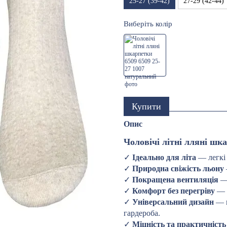
25-27 (39-42)
27-29 (42-44)
Виберіть колір
Купити
Опис
Чоловічі літні
лляні
шка
✓
Ідеально для літа
— легкі 
✓
Природна свіжість льону
✓
Покращена вентиляція
— 
✓
Комфорт без перегріву
— н
✓
Універсальний дизайн
— п
гардероба.
✓
Міцність та практичність