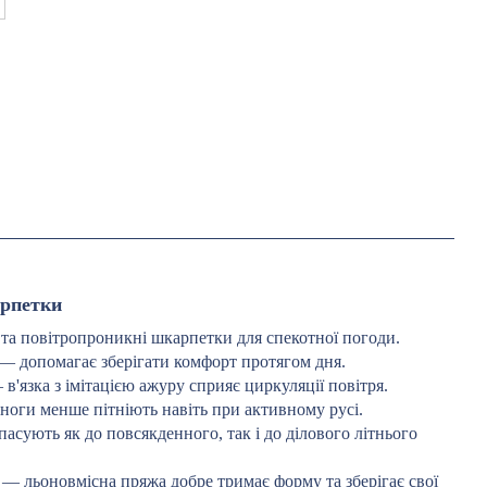
рпетки
та повітропроникні шкарпетки для спекотної погоди.
— допомагає зберігати комфорт протягом дня.
в'язка з імітацією ажуру сприяє циркуляції повітря.
оги менше пітніють навіть при активному русі.
асують як до повсякденного, так і до ділового літнього
— льоновмісна пряжа добре тримає форму та зберігає свої