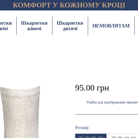
КОМФОРТ У КОЖНОМУ КРОЦІ
етки
Шкарпетки
Шкарпетки
НЕМОВЛЯТАМ
вічі
жіночі
дитячі
95.00 грн
Увійти
для відображення накопи
%
Розмір