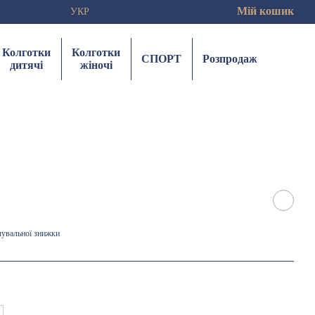
Мій кошик
УКР
Колготки
Колготки
СПОРТ
Розпродаж
дитячі
жіночі
чувальної знижки