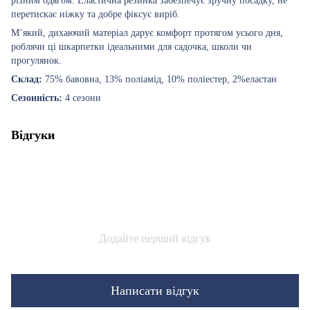
різним одягом. Еластична резинка забезпечує зручну посадку, не
перетискає ніжку та добре фіксує виріб.
М’який, дихаючий матеріал дарує комфорт протягом усього дня,
роблячи ці шкарпетки ідеальними для садочка, школи чи
прогулянок.
Склад:
75% бавовна, 13% поліамід, 10% поліестер, 2%еластан
Сезонність:
4 сезони
Відгуки
Додайте перший відгук
Написати відгук