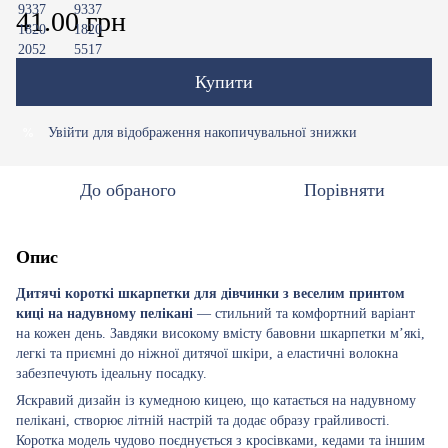
41.00 грн
Купити
Увійти
для відображення накопичувальної знижки
%
До обраного
Порівняти
Опис
Дитячі короткі шкарпетки для дівчинки з веселим принтом
киці на надувному пелікані
— стильний та комфортний варіант
на кожен день. Завдяки високому вмісту бавовни шкарпетки м’які,
легкі та приємні до ніжної дитячої шкіри, а еластичні волокна
забезпечують ідеальну посадку.
Яскравий дизайн із кумедною кицею, що катається на надувному
пелікані, створює літній настрій та додає образу грайливості.
Коротка модель чудово поєднується з кросівками, кедами та іншим