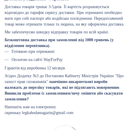
Доставка товарів триває 3-5днів. Її вартість розраховується
відповідно до тарифів сервісу доставки. При отриманні необхідно
мати при собі паспорт або водійське посвідчення. Передоплачений
товар може отримати тільки та людина, на яку оформлена доставка.
Ми забезпечуємо швидку відправку товарів по всій країні.
Безкоштовна доставка при замовленні від 1000 гривень (у
відділення перевізника).
Готівкою при отриманні
Оплатою на сайті
WayForPay
Гарантія від виробника 12 місяців.
Згідно Додатку №3 до Постанови Кабінету Міністрів України "Про
захист прав споживачів"
панчішно-шкарпеткові вироби
належать до переліку товарів, які не підлягають поверненню
.
Виникли проблеми із замовленням/хочу змінити або скасувати
замовлення?
Напишіть нам на електронну
скриньку legkahodamagazin@gmail.com