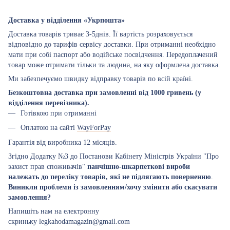
Доставка у відділення «Укрпошта»
Доставка товарів триває 3-5днів. Її вартість розраховується
відповідно до тарифів сервісу доставки. При отриманні необхідно
мати при собі паспорт або водійське посвідчення. Передоплачений
товар може отримати тільки та людина, на яку оформлена доставка.
Ми забезпечуємо швидку відправку товарів по всій країні.
Безкоштовна доставка при замовленні від 1000 гривень (у
відділення перевізника).
Готівкою при отриманні
Оплатою на сайті
WayForPay
Гарантія від виробника 12 місяців.
Згідно Додатку №3 до Постанови Кабінету Міністрів України "Про
захист прав споживачів"
панчішно-шкарпеткові вироби
належать до переліку товарів, які не підлягають поверненню
.
Виникли проблеми із замовленням/хочу змінити або скасувати
замовлення?
Напишіть нам на електронну
скриньку legkahodamagazin@gmail.com