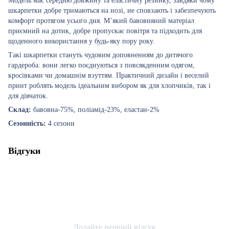
Модель має середню довжину та еластичну резинку, завдяки чому
шкарпетки добре тримаються на нозі, не сповзають і забезпечують
комфорт протягом усього дня. М’який бавовняний матеріал
приємний на дотик, добре пропускає повітря та підходить для
щоденного використання у будь-яку пору року.
Такі шкарпетки стануть чудовим доповненням до дитячого
гардероба: вони легко поєднуються з повсякденним одягом,
кросівками чи домашнім взуттям. Практичний дизайн і веселий
принт роблять модель ідеальним вибором як для хлопчиків, так і
для дівчаток.
Склад:
бавовна-75%, поліамід-23%, еластан-2%
Сезонність:
4 сезони
Відгуки
Додайте перший відгук