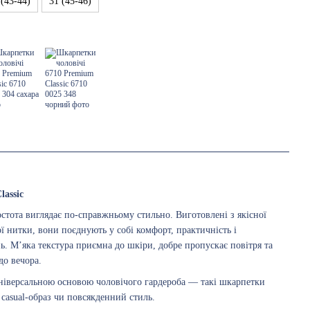
 (43-44)
31 (45-46)
assic
тота виглядає по-справжньому стильно. Виготовлені з якісної
ї нитки, вони поєднують у собі комфорт, практичність і
ь. М’яка текстура приємна до шкіри, добре пропускає повітря та
до вечора.
універсальною основою чоловічого гардероба — такі шкарпетки
 casual-образ чи повсякденний стиль.