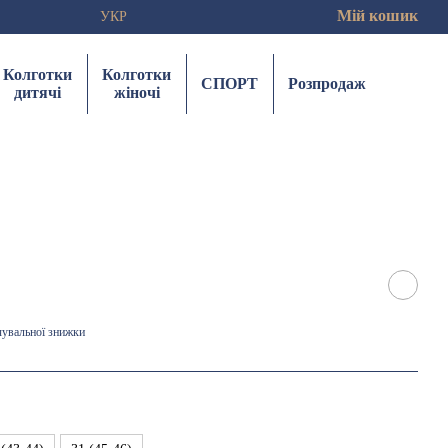
Мій кошик
УКР
Колготки
Колготки
СПОРТ
Розпродаж
дитячі
жіночі
чувальної знижки