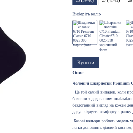
25 (39-40)
27 (41-42)
29
Виберіть колір
Купити
Опис
Чоловічі шкарпетки Premium Cl
Це той самий випадок, коли прос
бавовни з додаванням поліамідно
бездоганний вигляд на кожен ден
дарує відчуття комфорту з ранку 
Базові кольори роблять модель 
легко доповнять діловий костюм,